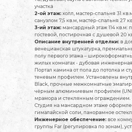
участка
2-ой этаж:
холл, мастер-спальня 31 кв.
санузлом 7,5 кв.м, мастер-спальня 27 к
3-ий этаж:
мансардный этаж 114 кв.м: 
гостевой, постирочная с душевой 20 к
Описание внутренней отделки:
в до
венецианская штукатурка, премиальные
полу первого этажа – широкоформатный
жилых комнатах - дубовая инженерная 
Портал камина от пола до потолка и 
теневым профилем. Установлены внутр
Black, прочные межкомнатные эмалиро
чёрным алюминиевым профилем (UNION
мрамора и стеклянным ограждением. 
Студия на мансардном этаже оформлена
гималайской соли, панорамное остек
Инженерное обеспечение:
все комм
группы Far (регулировка по зонам), ус