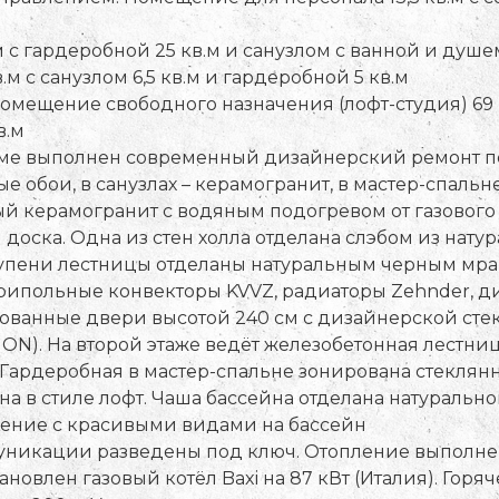
м с гардеробной 25 кв.м и санузлом с ванной и душем 
в.м с санузлом 6,5 кв.м и гардеробной 5 кв.м
помещение свободного назначения (лофт-студия) 69 к
в.м
ме выполнен современный дизайнерский ремонт под
 обои, в санузлах – керамогранит, в мастер-спальн
 керамогранит с водяным подогревом от газового к
доска. Одна из стен холла отделана слэбом из натур
ступени лестницы отделаны натуральным черным мра
ипольные конвекторы KVVZ, радиаторы Zehnder, ди
ванные двери высотой 240 см с дизайнерской стек
). На второй этаже ведёт железобетонная лестница
Гардеробная в мастер-спальне зонирована стеклян
 в стиле лофт. Чаша бассейна отделана натуральной
ление с красивыми видами на бассейн
уникации разведены под ключ. Отопление выполнен
тановлен газовый котёл Baxi на 87 кВт (Италия). Гор