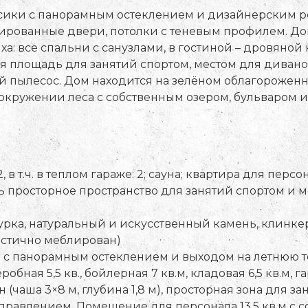
сики с панорамным остеклением и дизайнерским ре
ированные двери, потолки с теневым профилем. Д
: все спальни с санузлами, в гостиной – дровяной к
я площадь для занятий спортом, местом для диванов
й пылесос. Дом находится на зелёном облагороженн
 окружении леса с собственным озером, бульваром 
в т.ч. в теплом гараже: 2; сауна; квартира для персо
ь просторное пространство для занятий спортом и м
рка, натуральный и искусственный камень, клинкер 
астично меблирован)
ая с панорамным остеклением и выходом на летнюю т
еробная 5,5 кв., бойлерная 7 кв.м, кладовая 6,5 кв.м, г
йн (чаша 3×8 м, глубина 1,8 м), просторная зона для
управлением. Помещение для персонала 13,5 кв.м с 