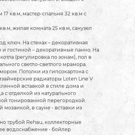
17 кв.м, мастер-спальня 32 кв.м с
в.м, жилая комната 25 кв.м, санузел
 ключ. На стенах – декоративная
е и гостиной – декоративные панно. На
отла (регулировка по зонам), пол в
ального светло-светлого мрамора.
мором. Потолки из гипсокартона с
зайнерские радиаторы Loten Line V
лянной вставкой в стиле дома и
 с отделкой из натурального
ной тонированной перегородкой.
 мозаикой, в сауне - вставки из
о трубой Rehau, коллекторные
ячее водоснабжение - бойлер