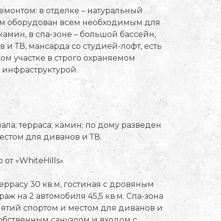
монтом: в отделке – натуральный
ом оборудован всем необходимым для
амин, в спа-зоне – большой бассейн,
 и ТВ, мансарда со студией-лофт, есть
ом участке в строго охраняемом
и инфраструктурой.
нала; терраса; камин; по дому разведен
естом для диванов и ТВ.
от «WhiteHills»
еррасу 30 кв.м, гостиная с дровяным
араж на 2 автомобиля 45,5 кв.м. Спа-зона
 занятий спортом и местом для диванов и
собственным санузлом и входом с