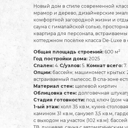
Новый дом в стиле современной клас
мрамор и дерево, дизайнерские эмал
комфортной загородной жизни и отдыха
сауна с гималайской солью, просторна
квартира для персонала, встраиваемы
коттеджном посёлке класса De-Luxe в
2
Общая площадь строений:
600 м
Год постройки дома:
2025
Спален:
4.
С/узлов:
5.
Комнат всего:
7.
Опции:
бассейн; машиномест крытых: 2, 
встраиваемый пылесос. В спа-зоне ест
Материал стен:
щелевой кирпич
Облицовка стен:
долговечная штукату
Стадия готовности:
под ключ (дом ч
1-ый этаж:
холл 35 кв.м, кухня-столов
камином 31 кв.м, санузел 3,5 кв.м, гард
с выходом на участок (102 кв.м): бассе
ТВ, душевая, сауна с автоматическим 