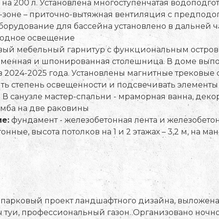
на 200 л. Установлена многоступенчатая водоподго
зоне – приточно-вытяжная вентиляция с предподог
, оборудование для бассейна установлено в дальней 
дводное освещение
вый мебельный гарнитур с функциональным островом 
 каменная и шпонированная столешница. В доме вы
 2024-2025 года. Установлены магнитные трековые 
ть степень освещенности и подсвечивать элементы 
 В санузле мастер-спальни - мраморная ванна, деко
умба на две раковины
е:
фундамент - железобетонная лента и железобето
нные, высота потолков на 1 и 2 этажах – 3,2 м, на ма
парковый проект ландшафтного дизайна, выложена 
туи, профессиональный газон. Организовано ночное