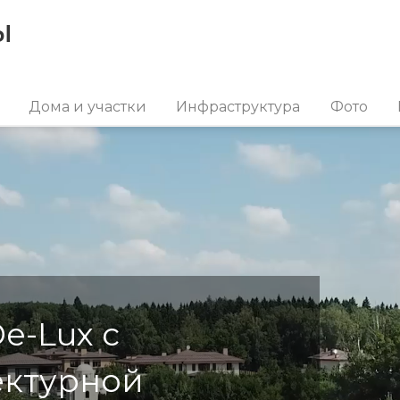
ы
Дома и участки
Инфраструктура
Фото
e-Lux с
ектурной