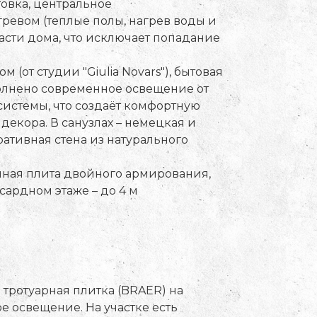
товка, центральное
ревом (теплые полы, нагрев воды и
части дома, что исключает попадание
(от студии "Giulia Novars"), бытовая
полнено современное освещение от
системы, что создаёт комфортную
декора. В санузлах – немецкая и
ративная стена из натурального
нная плита двойного армирования,
нсардном этаже – до 4 м
тротуарная плитка (BRAER) на
 освещение. На участке есть