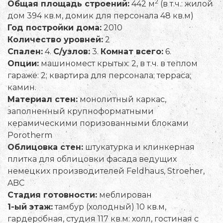
2
Общая площадь строений:
442 м
(в т.ч.: жилой
дом 394 кв.м, домик для персонала 48 кв.м)
Год постройки дома:
2010
Количество уровней:
2
Спален:
4.
С/узлов:
3.
Комнат всего:
6.
Опции:
машиномест крытых: 2, в т.ч. в теплом
гараже: 2; квартира для персонала; терраса;
камин.
Материал стен:
монолитный каркас,
заполненный крупноформатными
керамическими поризованными блоками
Porotherm
Облицовка стен:
штукатурка и клинкерная
плитка для облицовки фасада ведущих
немецких производителей Feldhaus, Stroeher,
ABC
Стадия готовности:
меблирован
1-ый этаж:
тамбур (холодный) 10 кв.м,
гардеробная, студия 117 кв.м: холл, гостиная с