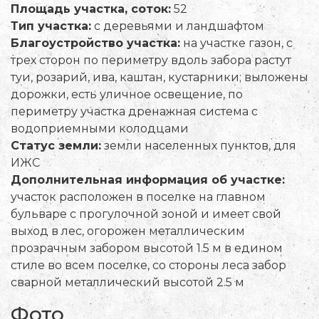
Площадь участка, соток:
52
Тип участка:
с деревьями и ландшафтом
Благоустройство участка:
на участке газон, с
трех сторон по периметру вдоль забора растут
туи, розарий, ива, каштан, кустарники; выложены
дорожки, есть уличное освещение, по
периметру участка дренажная система с
водоприемными колодцами
Статус земли:
земли населенных пунктов, для
ИЖС
Дополнительная информация об участке:
участок расположен в поселке на главном
бульваре с прогулочной зоной и имеет свой
выход в лес, огорожен металлическим
прозрачным забором высотой 1.5 м в едином
стиле во всем поселке, со стороны леса забор
сварной металлический высотой 2.5 м
Фото