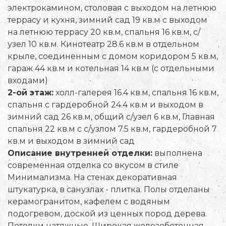
электрокамином, столовая с выходом на летнюю
террасу и кухня, зимний сад 19 кв.м с выходом
на летнюю террасу 20 кв.м, спальня 16 кв.м, с/
узел 10 кв.м. Кинотеатр 28.6 кв.м в отдельном
крыле, соединенным с домом коридором 5 кв.м,
гараж 44 кв.м и котельная 14 кв.м (с отдельными
входами)
2-ой этаж:
холл-галерея 16.4 кв.м, спальня 16 кв.м,
спальня с гардеробной 24.4 кв.м и выходом в
зимний сад 26 кв.м, общий с/узел 6 кв.м, Главная
спальня 22 кв.м с с/узлом 7.5 кв.м, гардеробной 7
кв.м и выходом в зимний сад
Описание внутренней отделки:
выполнена
современная отделка со вкусом в стиле
Минимализма. На стенах декоративная
штукатурка, в санузлах - плитка. Полы отделаны
керамогранитом, кафелем с водяным
подогревом, доской из ценных пород дерева.
Потолки натяжные. Широкая железобетонная